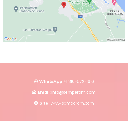
+1 810-672-1616
WhatsApp
Email:
info@se
mperdm
.com
Site:
www.semperdm.com